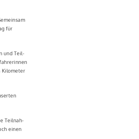
 Gemein­sam
ag für
en und Teil­
ah­re­rin­nen
 Kilo­me­ter
­ser­ten
e Teil­nah­
auch einen