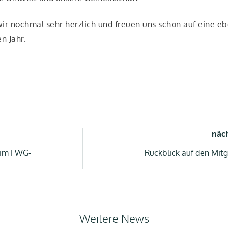
 wir noch­mal sehr herz­lich und freu­en uns schon auf eine eb
en Jahr.
näc
eim FWG-
Rückblick auf den Mitg
Weitere News