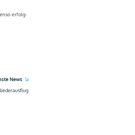
en­so erfolg­
hste News
liederausflug