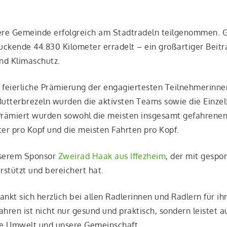
­re Gemein­de erfolg­reich am Stadt­ra­deln teil­ge­nom­men.
­cken­de 44.830 Kilo­me­ter erra­delt – ein groß­ar­ti­ger Bei­tr
und Klimaschutz.
i­er­li­che Prä­mie­rung der enga­gier­tes­ten Teil­neh­me­rin­n
t­ter­bre­zeln wur­den die aktivs­ten Teams sowie die Ein­zel­f
 Prä­miert wur­den sowohl die meis­ten ins­ge­samt gefah­re­nen
­ter pro Kopf und die meis­ten Fahr­ten pro Kopf.
nse­rem Spon­sor
Zwei­rad Haak aus Iffez­heim
, der mit gespon
­stützt und berei­chert hat.
kt sich herz­lich bei allen Rad­le­rin­nen und Rad­lern für ihr
h­ren ist nicht nur gesund und prak­tisch, son­dern leis­tet 
e­re Umwelt und unse­re Gemeinschaft.