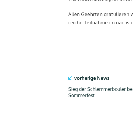
Allen Geehr­ten gra­tu­lie­ren
rei­che Teil­nah­me im nächs­t
vorherige News
Sieg der Schlemmerbouler b
Sommerfest