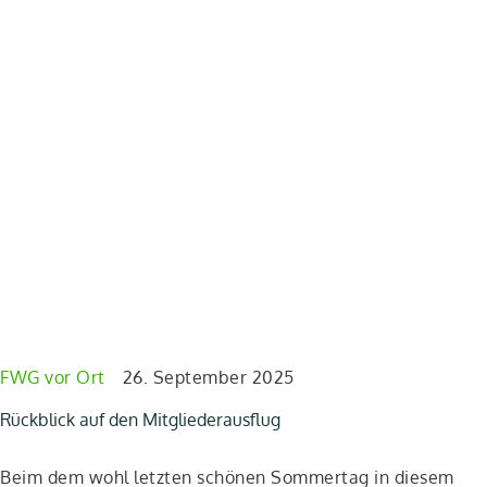
FWG vor Ort
26. September 2025
F
Rückblick auf den Mitgliederausflug
S
Beim dem wohl letz­ten schö­nen Som­mer­tag in die­sem
T