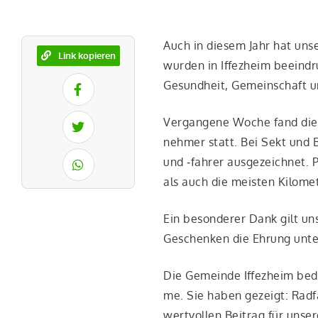
Auch in die­sem Jahr hat unse
Link kopieren
wur­den in Iffez­heim beein­dru
Gesund­heit, Gemein­schaft 
Ver­gan­ge­ne Woche fand die fe
neh­mer statt. Bei Sekt und Bu
und ‑fah­rer aus­ge­zeich­net.
als auch die meis­ten Kilo­me
Ein beson­de­rer Dank gilt u
Geschen­ken die Ehrung unter
Die Gemein­de Iffez­heim bedan
me. Sie haben gezeigt: Rad­fa
wert­vol­len Bei­trag für uns