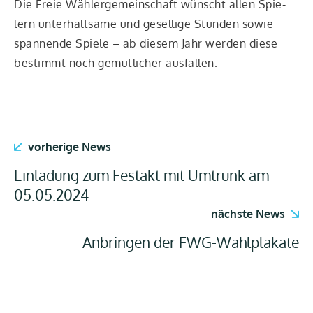
Die Freie Wäh­ler­ge­mein­schaft wünscht allen Spie­
lern unter­halt­sa­me und gesel­li­ge Stun­den sowie
span­nen­de Spie­le – ab die­sem Jahr wer­den die­se
bestimmt noch gemüt­li­cher ausfallen.
vorherige News
Einladung zum Festakt mit Umtrunk am
05.05.2024
nächste News
Anbringen der FWG-Wahlplakate