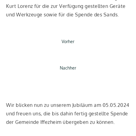
Kurt Lorenz für die zur Ver­fü­gung gestell­ten Gerä­te
und Werk­zeu­ge sowie für die Spen­de des Sands.
Vor­her
Nach­her
Wir bli­cken nun zu unse­rem Jubi­lä­um am 05.05.2024
und freu­en uns, die bis dahin fer­tig gestell­te Spen­de
der Gemein­de Iffez­heim über­ge­ben zu kön­nen.