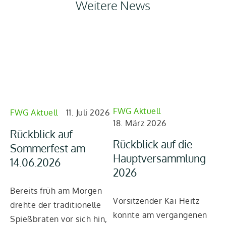
Weitere News
FWG Aktuell
FW
FWG Aktuell
11. Juli 2026
18. März 2026
26
Rückblick auf
Rückblick auf die
Rü
Sommerfest am
Hauptversammlung
Mi
14.06.2026
2026
Be
Bereits früh am Mor­gen
Vor­sit­zen­der Kai Heitz
sc
dreh­te der tra­di­tio­nel­le
konn­te am ver­gan­ge­nen
di
Spieß­bra­ten vor sich hin,