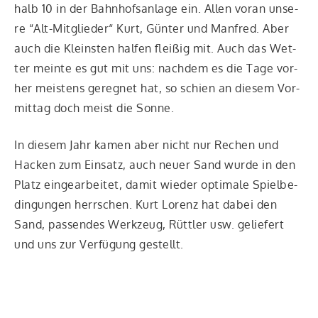
halb 10 in der Bahn­hofs­an­la­ge ein. Allen vor­an unse­
re “Alt-Mit­glie­der“ Kurt, Gün­ter und Man­fred. Aber
auch die Kleins­ten hal­fen flei­ßig mit. Auch das Wet­
ter mein­te es gut mit uns: nach­dem es die Tage vor­
her meis­tens gereg­net hat, so schien an die­sem Vor­
mit­tag doch meist die Sonne.
In die­sem Jahr kamen aber nicht nur Rechen und
Hacken zum Ein­satz, auch neu­er Sand wur­de in den
Platz ein­ge­ar­bei­tet, damit wie­der opti­ma­le Spiel­be­
din­gun­gen herr­schen. Kurt Lorenz hat dabei den
Sand, pas­sen­des Werk­zeug, Rütt­ler usw. gelie­fert
und uns zur Ver­fü­gung gestellt.