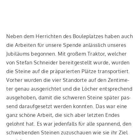
Neben dem Her­rich­ten des Boule­plat­zes haben auch
die Arbei­ten für unse­re Spen­de anläss­lich unse­res
Jubi­lä­ums begon­nen. Mit gro­ßem Trak­tor, wel­cher
von Ste­fan Schnei­der bereit­ge­stellt wur­de, wur­den
die Stei­ne auf die prä­pa­rier­ten Plät­ze trans­por­tiert.
Vor­her wur­den die vier Stand­or­te auf den Zen­ti­me­
ter genau aus­ge­rich­tet und die Löcher ent­spre­chend
aus­ge­ho­ben, damit die schwe­ren Stei­ne spä­ter pas­
send dar­auf­ge­setzt wer­den konn­ten. Das war eine
ganz schö­ne Arbeit, die sich aber letz­ten Endes
gelohnt hat. Es war jeden­falls für alle span­nend, den
schwe­ben­den Stei­nen zuzu­schau­en wie sie ihr Ziel