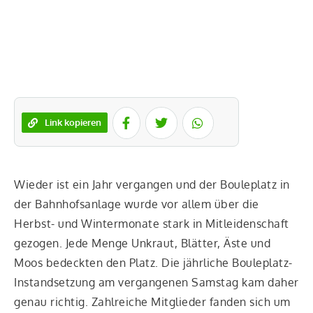
Link kopieren
Wie­der ist ein Jahr ver­gan­gen und der Boule­platz in
der Bahn­hofs­an­la­ge wur­de vor allem über die
Herbst- und Win­ter­mo­na­te stark in Mit­lei­den­schaft
gezo­gen. Jede Men­ge Unkraut, Blät­ter, Äste und
Moos bedeck­ten den Platz. Die jähr­li­che Boule­platz-
Instand­set­zung am ver­gan­ge­nen Sams­tag kam daher
genau rich­tig. Zahl­rei­che Mit­glie­der fan­den sich um