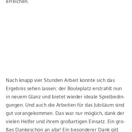
erreichen.
Nach knapp vier Stun­den Arbeit konn­te sich das
Ergeb­nis sehen las­sen: der Boule­platz erstrahlt nun
in neu­em Glanz und bie­tet wie­der idea­le Spiel­be­din­
gun­gen. Und auch die Arbei­ten für das Jubi­lä­um sind
gut vor­an­ge­kom­men. Das war nur mög­lich, dank der
vie­len Hel­fer und ihrem groß­ar­ti­gen Ein­satz. Ein gro­
ßes Dan­ke­schön an alle! Ein beson­de­rer Dank gilt