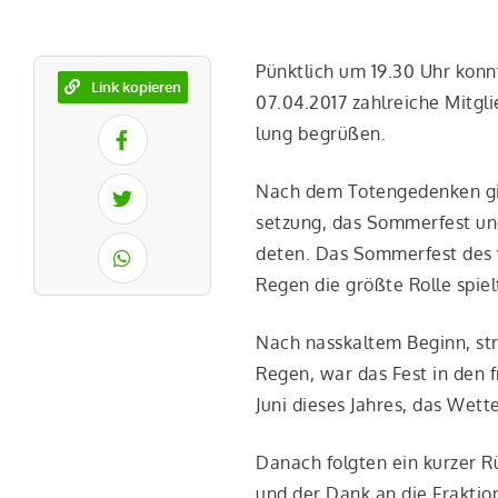
Pünkt­lich um 19.30 Uhr konn­
Link kopieren
07.04.2017 zahl­rei­che Mit­gl
lung begrüßen.
Nach dem Toten­ge­den­ken ging
set­zung, das Som­mer­fest und
de­ten. Das Som­mer­fest des 
Regen die größ­te Rol­le spiel
Nach nass­kal­tem Beginn, str
Regen, war das Fest in den fr
Juni die­ses Jah­res, das Wet­t
Danach folg­ten ein kur­zer Rü
und der Dank an die Frak­ti­o