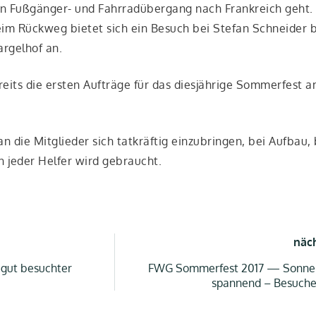
en Fuß­gän­ger- und Fahr­rad­über­gang nach Frank­reich geht.
Beim Rück­weg bie­tet sich ein Besuch bei Ste­fan Schnei­der b
r­gel­hof an.
s die ers­ten Auf­trä­ge für das dies­jäh­ri­ge Som­mer­fest am
 die Mit­glie­der sich tat­kräf­tig ein­zu­brin­gen, bei Auf­bau
 jeder Hel­fer wird gebraucht.
näc
 gut besuchter
FWG Sommerfest 2017 — Sonne s
spannend – Besuche