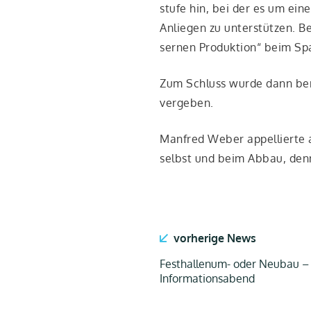
stu­fe hin, bei der es um ein
Anlie­gen zu unter­stüt­zen. 
ser­nen Pro­duk­ti­on“ beim Spa
Zum Schluss wur­de dann bereit
vergeben.
Man­fred Weber appel­lier­te an
selbst und beim Abbau, denn
vorherige News
Festhallenum- oder Neubau –
Informationsabend