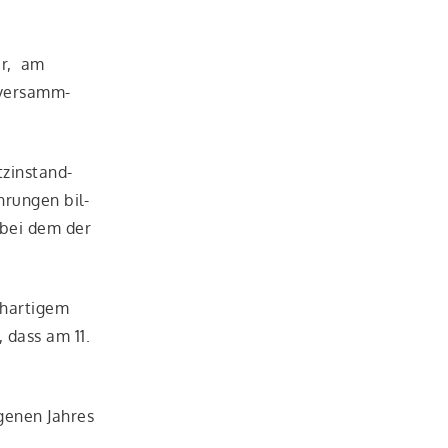
ber, am
­ver­samm­
­in­stand­
­run­gen bil­
, bei dem der
­ar­ti­gem
, dass am 11.
ge­nen Jah­res