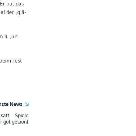
 Er bat das
ei der „glä­
 11. Juni
, beim Fest
hste News
att – Spiele
r gut gelaunt