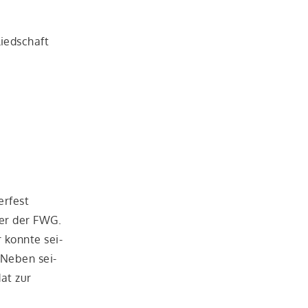
lied­schaft
r­fest
sier der FWG.
 konn­te sei­
 Neben sei­
dat zur