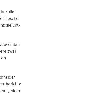
ld Zol­ler
­fer beschei­
anz die Ent­
Neu­wah­len,
te­re zwei
nton
chnei­der
er berich­te­
7 ein. Jedem