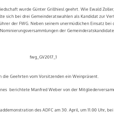
ied­schaft wur­de Gün­ter Grill­hiesl geehrt. Wie Ewald Zol­ler
l­te sich bei drei Gemein­de­rats­wah­len als Kan­di­dat zur Ver
ft­füh­rer der FWG. Neben sei­nem uner­müd­li­chen Ein­satz be
 Nomi­nie­rungs­ver­samm­lun­gen der Gemein­de­rats­kan­di­da­te
n die Geehr­ten vom Vor­sit­zen­den ein Weinpräsent.
nes berich­te­te Man­fred Weber von der Mit­glie­der­ver­sa
rad­de­mons­tra­ti­on des ADFC am 30. April, um 11.00 Uhr, bei