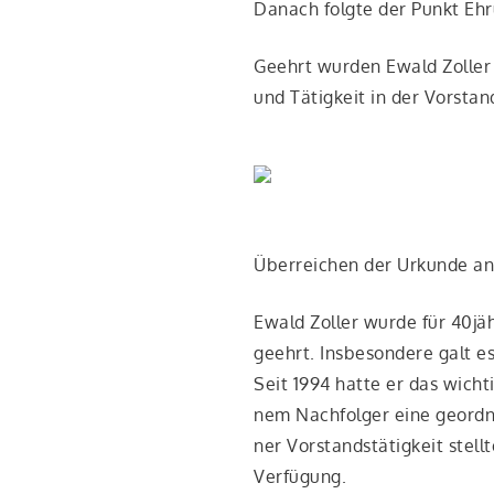
Danach folg­te der Punkt Eh
Geehrt wur­den Ewald Zol­ler un
und Tätig­keit in der Vor­stan
Über­rei­chen der Urkun­de an 
Ewald Zol­ler wur­de für 40jäh
geehrt. Ins­be­son­de­re galt 
Seit 1994 hat­te er das wich­ti
nem Nach­fol­ger eine geord­
ner Vor­stands­tä­tig­keit stel
Verfügung.