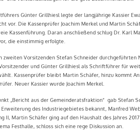
h­rers Gün­ter Grill­hiesl leg­te der lang­jäh­ri­ge Kas­sier Ewa
icht vor. Die Kas­sen­prü­fer Joa­chim Mer­kel und Mar­tin Schä
reie Kas­sen­füh­rung. Dar­an anschlie­ßend schlug Dr. Karl M
or, die ein­stim­mig erfolgte.
zwei­ten Vor­sit­zen­den Ste­fan Schnei­der durch­ge­führ­ten 
sit­zen­der und Gün­ter Grill­hiesl als Schrift­füh­rer für wei­
wählt. Kas­sen­prü­fer bleibt Mar­tin Schä­fer, hin­zu kommt A
rü­fer. Neu­er Kas­sier wur­de Joa­chim Merkel.
kt „Bericht aus der Gemein­de­rats­frak­ti­on“ gab Ste­fan S
 Erwei­te­rung des Indus­trie­ge­bie­tes bekannt, Man­fred Web
ung II, Mar­tin Schä­fer ging auf den Haus­halt des Jah­res 201
­ma Fest­hal­le, schloss sich eine rege Dis­kus­si­on an.