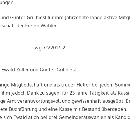
rungen.
d Gün­ter Grill­hiesl für ihre Jahr­zehn­te lan­ge akti­ve Mit­g
d­schaft der Frei­en Wähler.
Ewald Zol­ler und Gün­ter Grillhiesl
rige Mit­glied­schaft und als treu­er Hel­fer bei jedem Som­me
es ihm jedoch Dank zu sagen, für 23 Jah­re Tätig­keit als Kas­
­ge Amt ver­ant­wor­tungs­voll und gewis­sen­haft aus­ge­übt. Er
ne­te Buch­füh­rung und eine Kas­se mit Bestand über­ge­ben.
l­te sich Ewald auch bei drei Gemein­de­rats­wah­len als Kan­di­