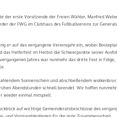
te der ers­te Vor­sit­zen­de der Frei­en Wäh­ler, Man­fred We
ie­der der FWG im Club­haus des Fuß­ball­ver­eins zur Gene­ral
 er auf das ver­gan­ge­ne Ver­eins­jahr ein, wobei Boule­platz
 das Hel­fer­fest im Herbst die Schwer­punk­te sei­ner Aus­füh
ver­gan­ge­nen Jah­res war nun­mehr das drit­te Fest in Fol­ge
te.
ah­len­dem Son­nen­schein und abschlie­ßen­dem wol­ken­bruch
ü­hen Abend­stun­den schnell been­det. Wir hof­fen nun­mehr
er wie­der ein­mal mitspielt.
ck­blick auf wich­ti­ge Gemein­de­rats­be­schlüs­se des ver­gan­
ns- und Vor­stands­kol­le­gen für die gute Zusammenarbeit.