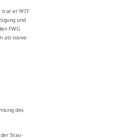
, trat er 1977
­fü­gung und
i den FWG
n als sou­ve­
mm­lung des
 der Stau­