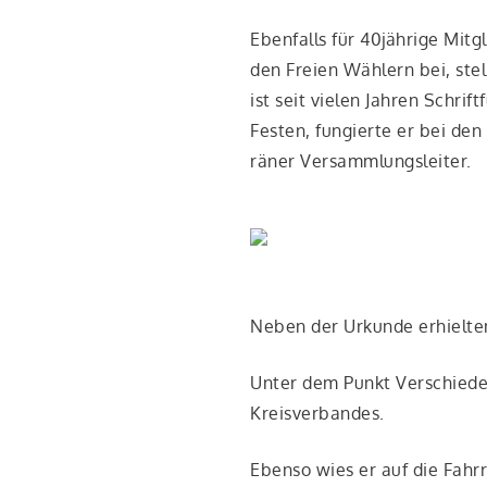
Eben­falls für 40jährige Mit­gl
den Frei­en Wäh­lern bei, stel
ist seit vie­len Jah­ren Schri
Fes­ten, fun­gier­te er bei den
rä­ner Versammlungsleiter.
Neben der Urkun­de erhiel­te
Unter dem Punkt Ver­schie­de­
Kreisverbandes.
Eben­so wies er auf die Fahr­