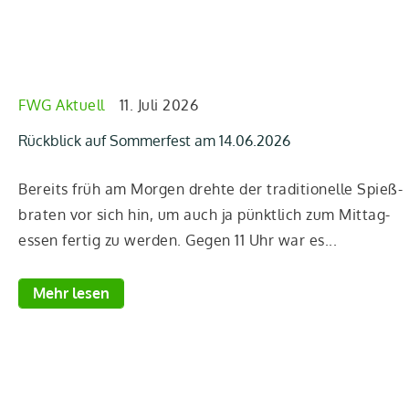
FWG Aktuell
11. Juli 2026
Rückblick auf Sommerfest am 14.06.2026
Bereits früh am Mor­gen dreh­te der tra­di­tio­nel­le Spieß­
bra­ten vor sich hin, um auch ja pünkt­lich zum Mit­tag­
essen fer­tig zu wer­den. Gegen 11 Uhr war es...
Mehr lesen