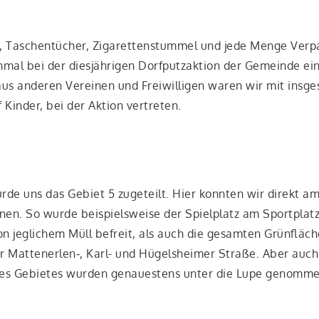
 Taschen­tü­cher, Ziga­ret­ten­stum­mel und jede Men­ge Ver­p
in­mal bei der dies­jäh­ri­gen Dorf­putz­ak­ti­on der Gemein­de ei
us ande­ren Ver­ei­nen und Frei­wil­li­gen waren wir mit ins­ge­
 Kin­der, bei der Akti­on vertreten.
r­de uns das Gebiet 5 zuge­teilt. Hier konn­ten wir direkt a
en. So wur­de bei­spiels­wei­se der Spiel­platz am Sport­plat
n jeg­li­chem Müll befreit, als auch die gesam­ten Grün­flä­c
er Mattenerlen‑, Karl- und Hügels­hei­mer Stra­ße. Aber auch
 des Gebie­tes wur­den genau­es­tens unter die Lupe genomm