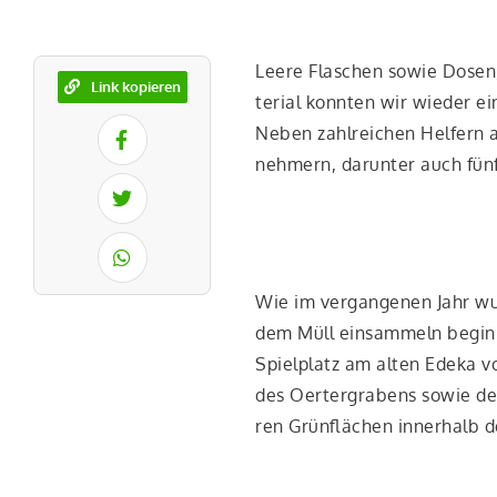
Lee­re Fla­schen sowie Dosen,
Link kopieren
te­ri­al konn­ten wir wie­der e
Neben zahl­rei­chen Hel­fern a
neh­mern, dar­un­ter auch fünf
Wie im ver­gan­ge­nen Jahr wu
dem Müll ein­sam­meln begin­n
Spiel­platz am alten Ede­ka vo
des Oer­ter­gra­bens sowie d
ren Grün­flä­chen inner­halb