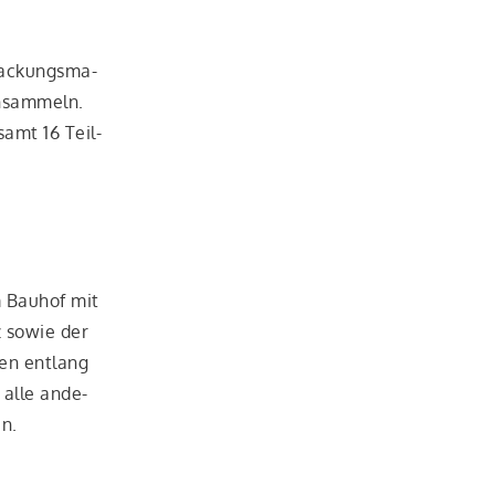
a­ckungs­ma­
n­sam­meln.
samt 16 Teil­
m Bau­hof mit
z sowie der
hen ent­lang
 alle ande­
en.