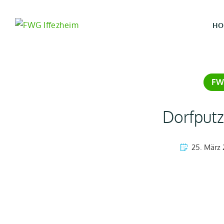
HO
FW
Dorfputz
25. März