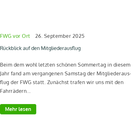
FWG vor Ort
26. September 2025
F
Rückblick auf den Mitgliederausflug
E
Beim dem wohl letz­ten schö­nen Som­mer­tag in die­sem
A
Jahr fand am ver­gan­ge­nen Sams­tag der Mit­glie­der­aus­
a
flug der FWG statt. Zunächst tra­fen wir uns mit den
I
Fahr­rä­dern...
e
Mehr lesen