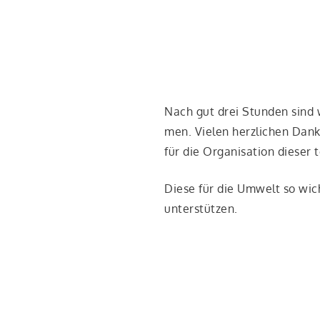
Nach gut drei Stun­den sind w
men. Vie­len herz­li­chen Dan
für die Orga­ni­sa­ti­on die­ser 
Die­se für die Umwelt so wich­
unterstützen.