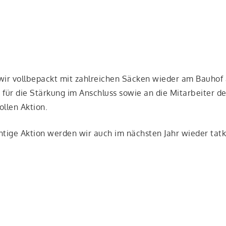
ir voll­be­packt mit zahl­rei­chen Säcken wie­der am Bau­hof
k für die Stär­kung im Anschluss sowie an die Mit­ar­bei­ter 
tol­len Aktion.
ti­ge Akti­on wer­den wir auch im nächs­ten Jahr wie­der tat­kr