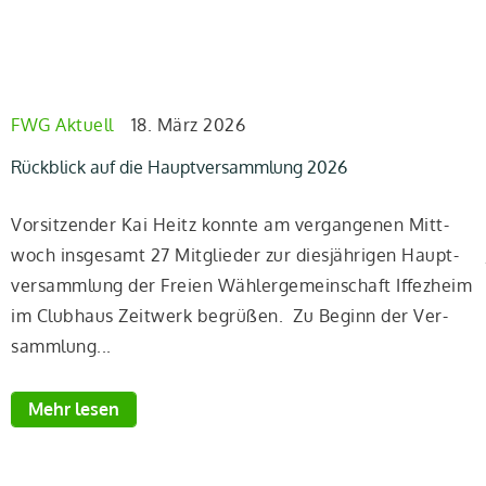
FWG Aktuell
18. März 2026
Rückblick auf die Hauptversammlung 2026
Vor­sit­zen­der Kai Heitz konn­te am ver­gan­ge­nen Mitt­
woch ins­ge­samt 27 Mit­glie­der zur dies­jäh­ri­gen Haupt­
ver­samm­lung der Frei­en Wäh­ler­ge­mein­schaft Iffez­heim
im Club­haus Zeit­werk begrü­ßen. Zu Beginn der Ver­
samm­lung...
Mehr lesen