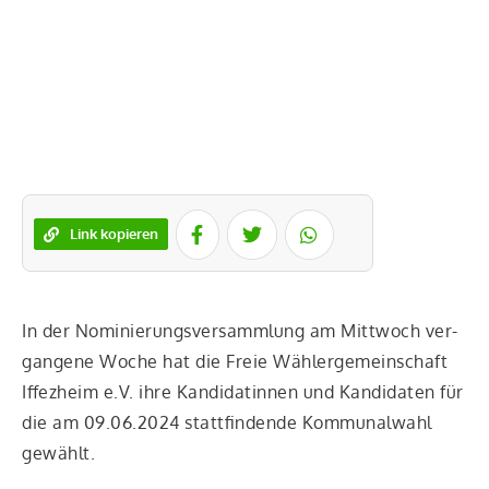
Link kopieren
In der Nomi­nie­rungs­ver­samm­lung am Mitt­woch ver­
gan­ge­ne Woche hat die Freie Wäh­ler­ge­mein­schaft
Iffez­heim e.V. ihre Kan­di­da­tin­nen und Kan­di­da­ten für
die am 09.06.2024 statt­fin­den­de Kom­mu­nal­wahl
gewählt.