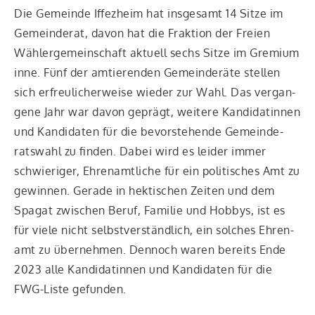
Die Gemein­de Iffez­heim hat ins­ge­samt 14 Sit­ze im
Gemein­de­rat, davon hat die Frak­ti­on der Frei­en
Wäh­ler­ge­mein­schaft aktu­ell sechs Sit­ze im Gre­mi­um
inne. Fünf der amtie­ren­den Gemein­de­rä­te stel­len
sich erfreu­li­cher­wei­se wie­der zur Wahl. Das ver­gan­
ge­ne Jahr war davon geprägt, wei­te­re Kan­di­da­tin­nen
und Kan­di­da­ten für die bevor­ste­hen­de Gemein­de­
rats­wahl zu fin­den. Dabei wird es lei­der immer
schwie­ri­ger, Ehren­amt­li­che für ein poli­ti­sches Amt zu
gewin­nen. Gera­de in hek­ti­schen Zei­ten und dem
Spa­gat zwi­schen Beruf, Fami­lie und Hob­bys, ist es
für vie­le nicht selbst­ver­ständ­lich, ein sol­ches Ehren­
amt zu über­neh­men. Den­noch waren bereits Ende
2023 alle Kan­di­da­tin­nen und Kan­di­da­ten für die
FWG-Lis­te gefunden.