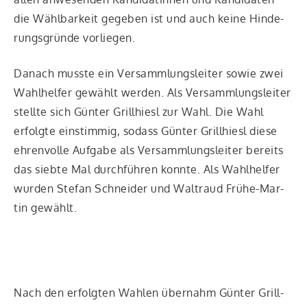
die Wähl­bar­keit gege­ben ist und auch kei­ne Hin­de­
rungs­grün­de vorliegen.
Danach muss­te ein Ver­samm­lungs­lei­ter sowie zwei
Wahl­hel­fer gewählt wer­den. Als Ver­samm­lungs­lei­ter
stell­te sich Gün­ter Grill­hiesl zur Wahl. Die Wahl
erfolg­te ein­stim­mig, sodass Gün­ter Grill­hiesl die­se
ehren­vol­le Auf­ga­be als Ver­samm­lungs­lei­ter bereits
das sieb­te Mal durch­füh­ren konn­te. Als Wahl­hel­fer
wur­den Ste­fan Schnei­der und Wal­traud Frü­he-Mar­
tin gewählt.
Nach den erfolg­ten Wah­len über­nahm Gün­ter Grill­