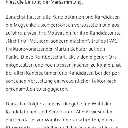
hiesl die Lei­tung der Ver­samm­lung.
Zunächst hat­ten alle Kan­di­da­tin­nen und Kan­di­da­ten
die Mög­lich­keit sich per­sön­lich vor­zu­stel­len und aus­
zu­füh­ren, was ihre Moti­va­ti­on für ihre Kan­di­da­tur ist.
„Nicht nur Meckern, son­dern machen“, traf es FWG-
Frak­ti­ons­vor­sit­zen­der Mar­tin Schä­fer auf den
Punkt. Die­se Kern­bot­schaft, aktiv den eige­nen Ort
mit­ge­stal­ten und noch bes­ser machen zu kön­nen, ist
bei allen Kan­di­da­tin­nen und Kan­di­da­ten bei der per­
sön­li­chen Vor­stel­lung ein wesent­li­cher Fak­tor, sich
ehren­amt­lich zu enga­gie­ren.
Danach erfolg­te zunächst die gehei­me Wahl der
Kan­di­da­tin­nen und Kan­di­da­ten. Alle Anwe­sen­den
durf­ten dabei zur Wahl­ka­bi­ne zu schrei­ten, einen
Stimm­zet­tel aus­zu­fül­len und die­sen im Anschluss in