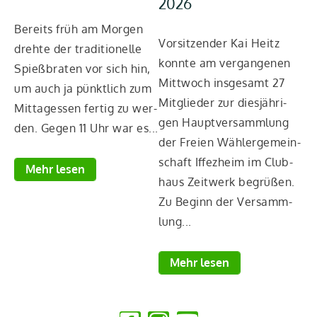
2026
Be
Bereits früh am Mor­gen
Vor­sit­zen­der Kai Heitz
sc
dreh­te der tra­di­tio­nel­le
konn­te am ver­gan­ge­nen
di
Spieß­bra­ten vor sich hin,
Mitt­woch ins­ge­samt 27
ga
um auch ja pünkt­lich zum
Mit­glie­der zur dies­jäh­ri­
Mit
Mit­tag­essen fer­tig zu wer­
gen Haupt­ver­samm­lung
FW
den. Gegen 11 Uhr war es...
der Frei­en Wäh­ler­ge­mein­
fe
schaft Iffez­heim im Club­
rä­
Mehr lesen
haus Zeit­werk begrü­ßen.
Zu Beginn der Ver­samm­
lung...
Mehr lesen