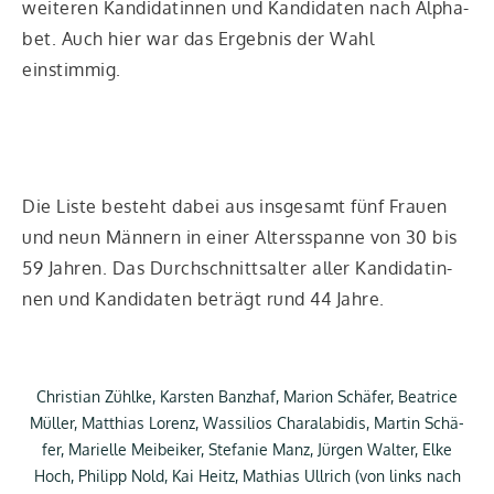
wei­te­ren Kan­di­da­tin­nen und Kan­di­da­ten nach Alpha­
bet. Auch hier war das Ergeb­nis der Wahl
einstimmig.
Die Lis­te besteht dabei aus ins­ge­samt fünf Frau­en
und neun Män­nern in einer Alters­span­ne von 30 bis
59 Jah­ren. Das Durch­schnitts­al­ter aller Kan­di­da­tin­
nen und Kan­di­da­ten beträgt rund 44 Jahre.
Chris­ti­an Zühl­ke, Kars­ten Banz­haf, Mari­on Schä­fer, Bea­tri­ce
Mül­ler, Mat­thi­as Lorenz, Was­si­li­os Cha­ral­abi­dis, Mar­tin Schä­
fer, Mari­el­le Mei­bei­ker, Ste­fa­nie Manz, Jür­gen Wal­ter, Elke
Hoch, Phil­ipp Nold, Kai Heitz, Mathi­as Ull­rich (von links nach