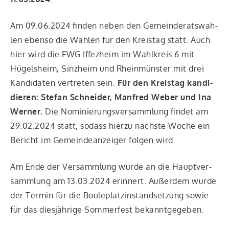
Am 09.06.2024 fin­den neben den Gemein­de­rats­wah­
len eben­so die Wah­len für den Kreis­tag statt. Auch
hier wird die FWG Iffez­heim im Wahl­kreis 6 mit
Hügels­heim, Sinz­heim und Rhein­müns­ter mit drei
Kan­di­da­ten ver­tre­ten sein.
Für den Kreis­tag kan­di­
die­ren: Ste­fan Schnei­der, Man­fred Weber und Ina
Wer­ner.
Die Nomi­nie­rungs­ver­samm­lung fin­det am
29.02.2024 statt, sodass hier­zu nächs­te Woche ein
Bericht im Gemein­de­an­zei­ger fol­gen wird.
Am Ende der Ver­samm­lung wur­de an die Haupt­ver­
samm­lung am 13.03.2024 erin­nert. Außer­dem wur­de
der Ter­min für die Boule­platz­in­stand­set­zung sowie
für das dies­jäh­ri­ge Som­mer­fest bekanntgegeben.