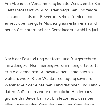
Am Abend der Ver­samm­lung konn­te Vor­sit­zen­der Kai
Heitz ins­ge­samt 25 Mit­glie­der begrü­ßen und zeig­te
sich ange­sichts der Bewer­ber sehr zufrie­den und
erfreut über die gute Mischung aus erfah­re­nen und
neu­en Gesich­tern bei der Gemein­de­rats­wahl im Juni.
Nach der Fest­stel­lung der form- und frist­ge­rech­ten
Ein­la­dung zur Nomi­nie­rungs­ver­samm­lung erläu­ter­te
er die all­ge­mei­nen Grund­sät­ze der Gemein­de­rats­
wah­len, wie z. B. zur Wahl­be­rech­ti­gung sowie zur
Wähl­bar­keit der ein­zel­nen Kan­di­da­tin­nen und Kan­di­
da­ten. Außer­dem zeig­te er mög­li­che Hin­de­rungs­
grün­de der Bewer­ber auf. Er stell­te fest, dass bei
allen anwe­sen­den Kan­di­da­tin­nen und Kan­di­da­ten