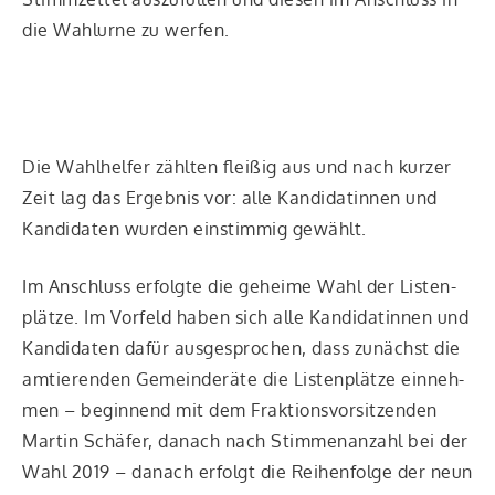
die Wahl­ur­ne zu werfen.
Die Wahl­hel­fer zähl­ten flei­ßig aus und nach kur­zer
Zeit lag das Ergeb­nis vor: alle Kan­di­da­tin­nen und
Kan­di­da­ten wur­den ein­stim­mig gewählt.
Im Anschluss erfolg­te die gehei­me Wahl der Lis­ten­
plät­ze. Im Vor­feld haben sich alle Kan­di­da­tin­nen und
Kan­di­da­ten dafür aus­ge­spro­chen, dass zunächst die
amtie­ren­den Gemein­de­rä­te die Lis­ten­plät­ze ein­neh­
men – begin­nend mit dem Frak­ti­ons­vor­sit­zen­den
Mar­tin Schä­fer, danach nach Stim­men­an­zahl bei der
Wahl 2019 – danach erfolgt die Rei­hen­fol­ge der neun