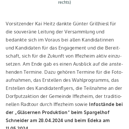
rechts)
Vor­sit­zen­der Kai Heitz dank­te Gün­ter Grill­hiesl für
die sou­ve­rä­ne Lei­tung der Ver­samm­lung und
bedank­te sich im Vor­aus bei allen Kan­di­da­tin­nen
und Kan­di­da­ten für das Enga­ge­ment und die Bereit­
schaft, sich für die Zukunft von Iffez­heim aktiv ein­zu­
set­zen. Am Ende gab es einen Aus­blick auf die anste­
hen­den Ter­mi­ne. Dazu gehö­ren Ter­mi­ne für die Foto­
auf­nah­men, das Erstel­len des Wahl­pro­gramms, das
Erstel­len des Kan­di­da­ten­fly­ers, die Teil­nah­me an der
Dorf­putz­ak­ti­on der Gemein­de Iffez­heim, der tra­di­tio­
nel­len Rad­tour durch Iffez­heim sowie
Info­stän­de bei
der „Glä­ser­nen Pro­duk­ti­on“ beim Spar­gel­hof
Schnei­der am 28.04.2024 und beim Ede­ka am
11.05.2024
.