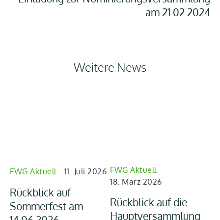
am 21.02.2024
Weitere News
FWG Aktuell
FW
FWG Aktuell
11. Juli 2026
18. März 2026
26
Rückblick auf
Rückblick auf die
Rü
Sommerfest am
Hauptversammlung
Mi
14.06.2026