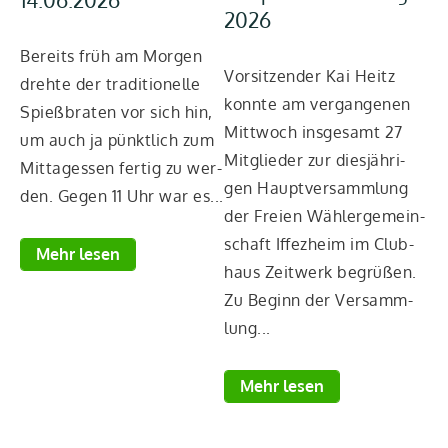
2026
Be
Bereits früh am Mor­gen
Vor­sit­zen­der Kai Heitz
sc
dreh­te der tra­di­tio­nel­le
konn­te am ver­gan­ge­nen
di
Spieß­bra­ten vor sich hin,
Mitt­woch ins­ge­samt 27
ga
um auch ja pünkt­lich zum
Mit­glie­der zur dies­jäh­ri­
Mit
Mit­tag­essen fer­tig zu wer­
gen Haupt­ver­samm­lung
FW
den. Gegen 11 Uhr war es...
der Frei­en Wäh­ler­ge­mein­
fe
schaft Iffez­heim im Club­
rä­
Mehr lesen
haus Zeit­werk begrü­ßen.
Zu Beginn der Ver­samm­
lung...
Mehr lesen