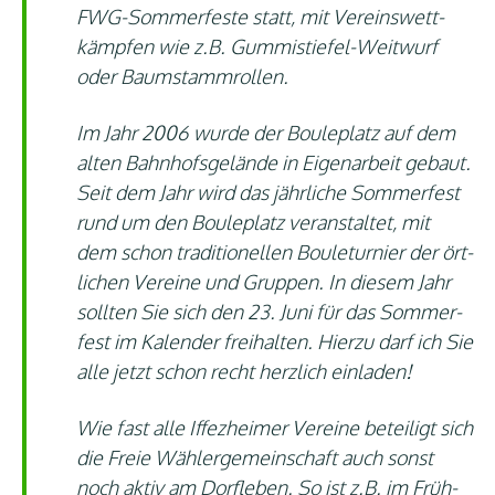
FWG-Som­mer­fes­te statt, mit Ver­eins­wett­
kämp­fen wie z.B. Gum­mi­stie­fel-Weit­wurf
oder Baumstammrollen.
Im Jahr 2006 wur­de der Boule­platz auf dem
alten Bahn­hofs­ge­län­de in Eigen­ar­beit gebaut.
Seit dem Jahr wird das jähr­li­che Som­mer­fest
rund um den Boule­platz ver­an­stal­tet, mit
dem schon tra­di­tio­nel­len Bou­letur­nier der ört­
li­chen Ver­ei­ne und Grup­pen. In die­sem Jahr
soll­ten Sie sich den 23. Juni für das Som­mer­
fest im Kalen­der frei­hal­ten. Hier­zu darf ich Sie
alle jetzt schon recht herz­lich einladen!
Wie fast alle Iffez­hei­mer Ver­ei­ne betei­ligt sich
die Freie Wäh­ler­ge­mein­schaft auch sonst
noch aktiv am Dorf­le­ben. So ist z.B. im Früh­