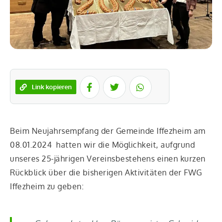
Link kopieren
Beim Neu­jahrs­emp­fang der Gemein­de Iffez­heim am
08.01.2024 hat­ten wir die Mög­lich­keit, auf­grund
unse­res 25-jäh­ri­gen Ver­eins­be­stehens einen kur­zen
Rück­blick über die bis­he­ri­gen Akti­vi­tä­ten der FWG
Iffez­heim zu geben: