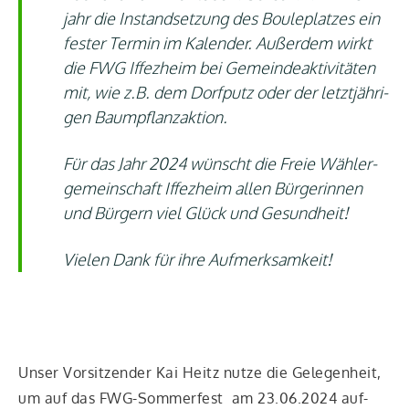
jahr die Instand­set­zung des Boule­plat­zes ein
fes­ter Ter­min im Kalen­der. Außer­dem wirkt
die FWG Iffez­heim bei Gemein­de­ak­ti­vi­tä­ten
mit, wie z.B. dem Dorf­putz oder der letzt­jäh­ri­
gen Baumpflanzaktion.
Für das Jahr 2024 wünscht die Freie Wäh­ler­
ge­mein­schaft Iffez­heim allen Bür­ge­rin­nen
und Bür­gern viel Glück und Gesundheit!
Vie­len Dank für ihre Aufmerksamkeit!
Unser Vor­sit­zen­der Kai Heitz nut­ze die Gele­gen­heit,
um auf das FWG-Som­mer­fest am 23.06.2024 auf­