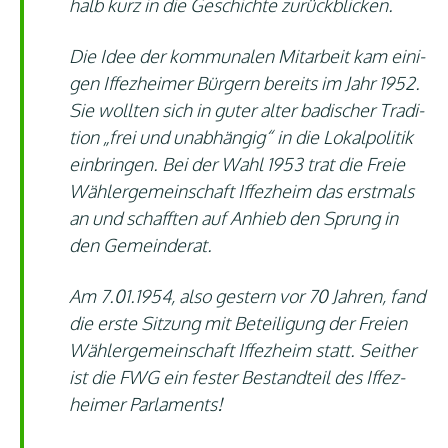
halb kurz in die Geschich­te zurückblicken.
Die Idee der kom­mu­na­len Mit­ar­beit kam eini­
gen Iffez­hei­mer Bür­gern bereits im Jahr 1952.
Sie woll­ten sich in guter alter badi­scher Tra­di­
ti­on „frei und unab­hän­gig“ in die Lokal­po­li­tik
ein­brin­gen. Bei der Wahl 1953 trat die Freie
Wäh­ler­ge­mein­schaft Iffez­heim das erst­mals
an und schaff­ten auf Anhieb den Sprung in
den Gemeinderat.
Am 7.01.1954, also ges­tern vor 70 Jah­ren, fand
die ers­te Sit­zung mit Betei­li­gung der Frei­en
Wäh­ler­ge­mein­schaft Iffez­heim statt. Seit­her
ist die FWG ein fes­ter Bestand­teil des Iffez­
hei­mer Parlaments!