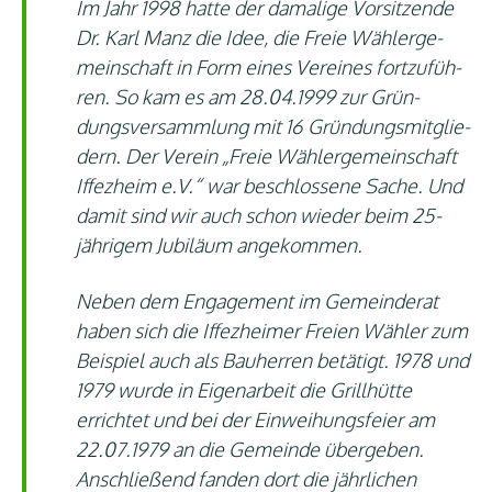
Im Jahr 1998 hat­te der dama­li­ge Vor­sit­zen­de
Dr. Karl Manz die Idee, die Freie Wäh­ler­ge­
mein­schaft in Form eines Ver­ei­nes fort­zu­füh­
ren. So kam es am 28.04.1999 zur Grün­
dungs­ver­samm­lung mit 16 Grün­dungs­mit­glie­
dern. Der Ver­ein „Freie Wäh­ler­ge­mein­schaft
Iffez­heim e.V.“ war beschlos­se­ne Sache. Und
damit sind wir auch schon wie­der beim 25-
jäh­ri­gem Jubi­lä­um angekommen.
Neben dem Enga­ge­ment im Gemein­de­rat
haben sich die Iffez­hei­mer Frei­en Wäh­ler zum
Bei­spiel auch als Bau­her­ren betä­tigt. 1978 und
1979 wur­de in Eigen­ar­beit die Grill­hüt­te
errich­tet und bei der Ein­wei­hungs­fei­er am
22.07.1979 an die Gemein­de über­ge­ben.
Anschlie­ßend fan­den dort die jähr­li­chen